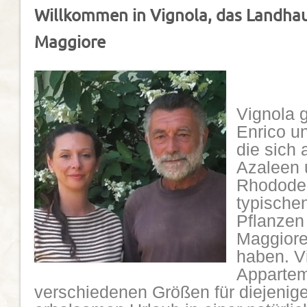
Willkommen in Vignola, das Landha
Maggiore
Vignola 
Enrico un
die sich 
Azaleen 
Rhododen
typische
Pflanzen
Maggiore,
haben. Vi
Appartem
verschiedenen Größen für diejenige