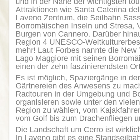
und in der Nähe der wichtigsten tou
Attraktionen wie Santa Caterina de
Laveno Zentrum, die Seilbahn Sasso
Borromäischen Inseln und Stresa, Vi
Burgen von Cannero. Darüber hinaus
Region 4 UNESCO-Weltkulturerbest
mehr!
Laut Forbes nannte die New
Lago Maggiore mit seinen Borromä
einen der zehn faszinierendsten Ort
Es ist möglich, Spaziergänge in d
Gärtnereien des Anwesens zu mach
Radtouren in der Umgebung und Bo
organisieren sowie unter den vielen
Region zu wählen, vom Kajakfahren
vom Golf bis zum Drachenfliegen u
Die Landschaft um Cerro ist wirkli
In Laveno gibt es eine Standseilba